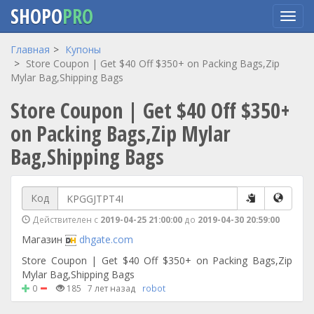
SHOPO
PRO
Перейти
Главная
Купоны
к
Store Coupon | Get $40 Off $350+ on Packing Bags,Zip
основному
Mylar Bag,Shipping Bags
содержанию
Store Coupon | Get $40 Off $350+
on Packing Bags,Zip Mylar
Bag,Shipping Bags
Код
Действителен с
2019-04-25 21:00:00
до
2019-04-30 20:59:00
Магазин
dhgate.com
Store Coupon | Get $40 Off $350+ on Packing Bags,Zip
Mylar Bag,Shipping Bags
0
185
7 лет назад
robot