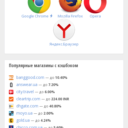
Быстрая
Google Chrome
Mozilla Firefox
Opera
установка
Яндекс.Браузер
Популярные магазины с кэшбэком
banggood.com
— до
10.40%
answear.ua
— до
7.20%
city.travel
— до
6.00%
cleartrip.com
— до
224.00 INR
dhgate.com
— до
40.80%
moyo.ua
— до
2.00%
gold.ua
— до
4.24%
chicco.com.ua
— до
5.60%