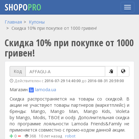
SHOPO
PRO
Перейти
Главная
Купоны
к
Скидка 10% при покупке от 1000 гривен!
основному
Скидка 10% при покупке от 1000
содержанию
гривен!
Код
Действителен с
2016-07-29 14:40:00
до
2016-08-31 20:59:00
Магазин
lamoda.ua
Скидка распространяется на товары со скидкой. В
акции не участвуют товары партнеров (маркетплейс) и
бренды: Mango, Mango Man, Mango Kids, Violeta
by Mango, Modis, ТВОЕ и oodji. Дополнительная скидка
по программе лояльности Lamoda Friends&Family не
применяется совместно с промо-кодом данной акции.
0
368
10 лет назад
robot