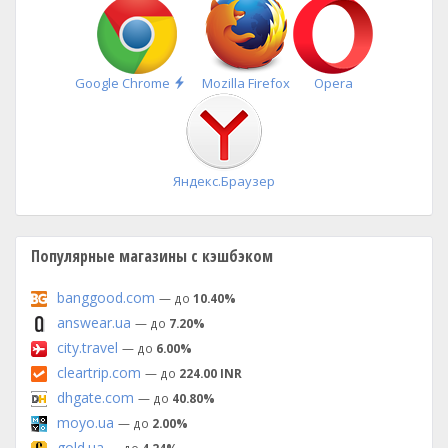
Быстрая
Google Chrome
Mozilla Firefox
Opera
установка
Яндекс.Браузер
Популярные магазины с кэшбэком
banggood.com
— до
10.40%
answear.ua
— до
7.20%
city.travel
— до
6.00%
cleartrip.com
— до
224.00 INR
dhgate.com
— до
40.80%
moyo.ua
— до
2.00%
gold.ua