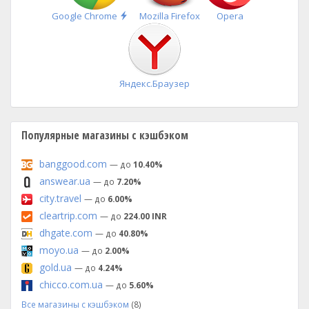
Быстрая
Google Chrome
Mozilla Firefox
Opera
установка
Яндекс.Браузер
Популярные магазины с кэшбэком
banggood.com
— до
10.40%
answear.ua
— до
7.20%
city.travel
— до
6.00%
cleartrip.com
— до
224.00 INR
dhgate.com
— до
40.80%
moyo.ua
— до
2.00%
gold.ua
— до
4.24%
chicco.com.ua
— до
5.60%
Все магазины с кэшбэком
(8)