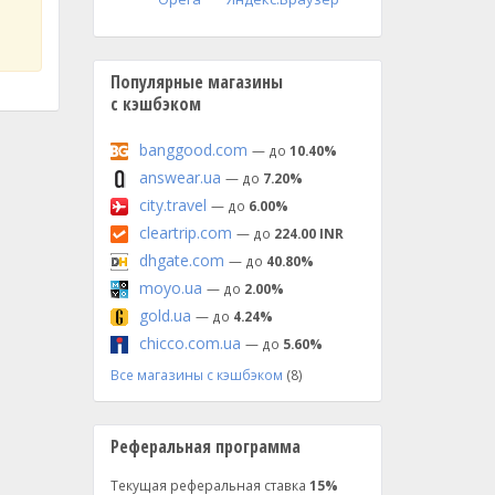
Популярные магазины
с кэшбэком
banggood.com
— до
10.40%
answear.ua
— до
7.20%
city.travel
— до
6.00%
cleartrip.com
— до
224.00 INR
dhgate.com
— до
40.80%
moyo.ua
— до
2.00%
gold.ua
— до
4.24%
chicco.com.ua
— до
5.60%
Все магазины с кэшбэком
(8)
Реферальная программа
Текущая реферальная ставка
15%