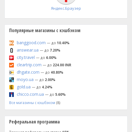
Яндекс.Браузер
Популярные магазины с кэшбэком
banggood.com
— до
10.40%
answear.ua
— до
7.20%
city.travel
— до
6.00%
cleartrip.com
— до
224.00 INR
dhgate.com
— до
40.80%
moyo.ua
— до
2.00%
gold.ua
— до
4.24%
chicco.com.ua
— до
5.60%
Все магазины с кэшбэком
(8)
Реферальная программа