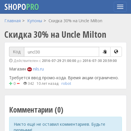
SHOPO
PRO
Перейти
Главная
Купоны
Скидка 30% на Uncle Milton
к
Скидка 30% на Uncle Milton
основному
содержанию
Код
Действителен с
2016-07-29 21:00:00
до
2016-07-30 20:59:00
Магазин
nils.ru
Требуется ввод промо-кода. Время акции ограничено.
0
342
10 лет назад
robot
Комментарии (0)
Никто ещё не оставил комментариев. Будьте
первыми!