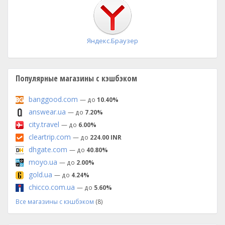
установка
Яндекс.Браузер
Популярные магазины с кэшбэком
banggood.com
— до
10.40%
answear.ua
— до
7.20%
city.travel
— до
6.00%
cleartrip.com
— до
224.00 INR
dhgate.com
— до
40.80%
moyo.ua
— до
2.00%
gold.ua
— до
4.24%
chicco.com.ua
— до
5.60%
Все магазины с кэшбэком
(8)