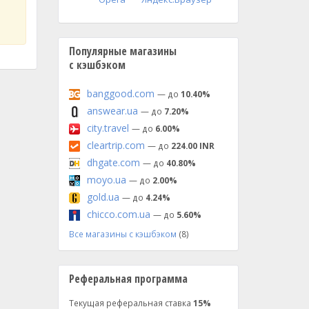
Популярные магазины
с кэшбэком
banggood.com
— до
10.40%
answear.ua
— до
7.20%
city.travel
— до
6.00%
cleartrip.com
— до
224.00 INR
dhgate.com
— до
40.80%
moyo.ua
— до
2.00%
gold.ua
— до
4.24%
chicco.com.ua
— до
5.60%
Все магазины с кэшбэком
(8)
Реферальная программа
Текущая реферальная ставка
15%