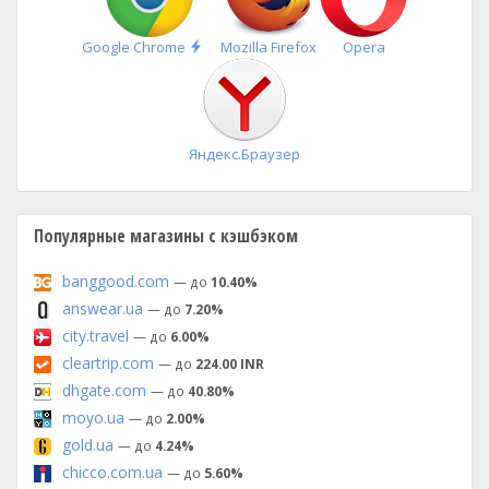
Быстрая
Google Chrome
Mozilla Firefox
Opera
установка
Яндекс.Браузер
Популярные магазины с кэшбэком
banggood.com
— до
10.40%
answear.ua
— до
7.20%
city.travel
— до
6.00%
cleartrip.com
— до
224.00 INR
dhgate.com
— до
40.80%
moyo.ua
— до
2.00%
gold.ua
— до
4.24%
chicco.com.ua
— до
5.60%