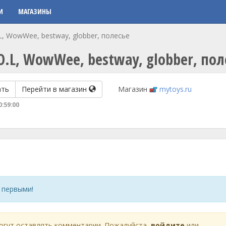
И
МАГАЗИНЫ
L, WowWee, bestway, globber, полесье
O.L, WowWee, bestway, globber, пол
ать
Перейти в магазин
Магазин
mytoys.ru
0:59:00
 первыми!
огут оставлять комментарии. Пожалуйста,
войдите
или