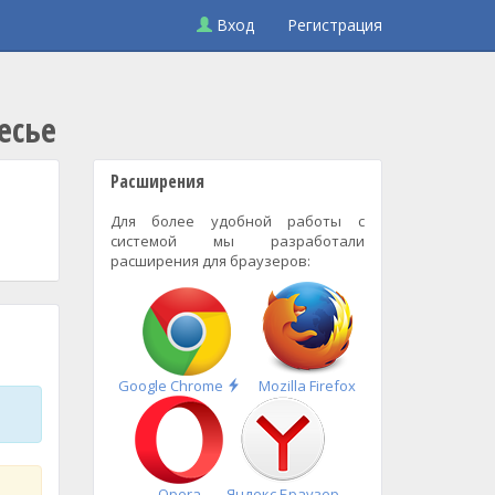
Вход
Регистрация
есье
Расширения
Для более удобной работы с
системой мы разработали
расширения для браузеров:
Быстрая
Google Chrome
Mozilla Firefox
установка
Opera
Яндекс.Браузер