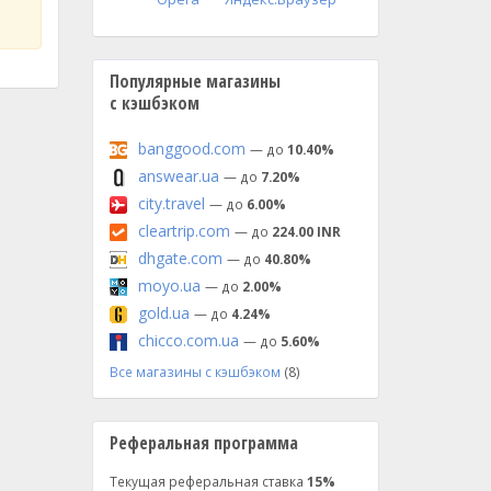
Популярные магазины
с кэшбэком
banggood.com
— до
10.40%
answear.ua
— до
7.20%
city.travel
— до
6.00%
cleartrip.com
— до
224.00 INR
dhgate.com
— до
40.80%
moyo.ua
— до
2.00%
gold.ua
— до
4.24%
chicco.com.ua
— до
5.60%
Все магазины с кэшбэком
(8)
Реферальная программа
Текущая реферальная ставка
15%