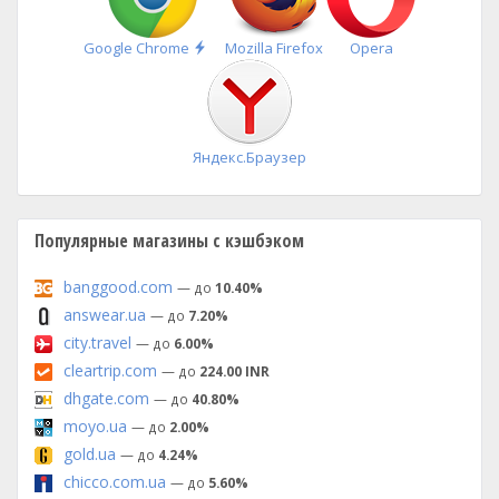
Быстрая
Google Chrome
Mozilla Firefox
Opera
установка
Яндекс.Браузер
Популярные магазины с кэшбэком
banggood.com
— до
10.40%
answear.ua
— до
7.20%
city.travel
— до
6.00%
cleartrip.com
— до
224.00 INR
dhgate.com
— до
40.80%
moyo.ua
— до
2.00%
gold.ua
— до
4.24%
chicco.com.ua
— до
5.60%