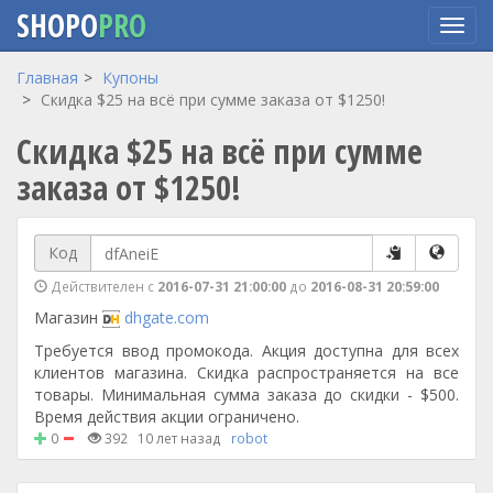
SHOPO
PRO
Перейти
Главная
Купоны
к
Скидка $25 на всё при сумме заказа от $1250!
основному
Скидка $25 на всё при сумме
содержанию
заказа от $1250!
Код
Действителен с
2016-07-31 21:00:00
до
2016-08-31 20:59:00
Магазин
dhgate.com
Требуется ввод промокода. Акция доступна для всех
клиентов магазина. Скидка распространяется на все
товары. Минимальная сумма заказа до скидки - $500.
Время действия акции ограничено.
0
392
10 лет назад
robot