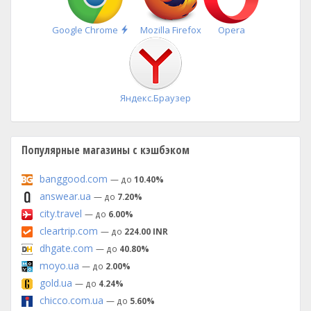
Быстрая
Google Chrome
Mozilla Firefox
Opera
установка
Яндекс.Браузер
Популярные магазины с кэшбэком
banggood.com
— до
10.40%
answear.ua
— до
7.20%
city.travel
— до
6.00%
cleartrip.com
— до
224.00 INR
dhgate.com
— до
40.80%
moyo.ua
— до
2.00%
gold.ua
— до
4.24%
chicco.com.ua
— до
5.60%