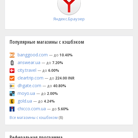
Яндекс.Браузер
Популярные магазины с кэшбэком
banggood.com
— до
10.40%
answear.ua
— до
7.20%
city.travel
— до
6.00%
cleartrip.com
— до
224.00 INR
dhgate.com
— до
40.80%
moyo.ua
— до
2.00%
gold.ua
— до
4.24%
chicco.com.ua
— до
5.60%
Все магазины с кэшбэком
(8)
Реферальная программа