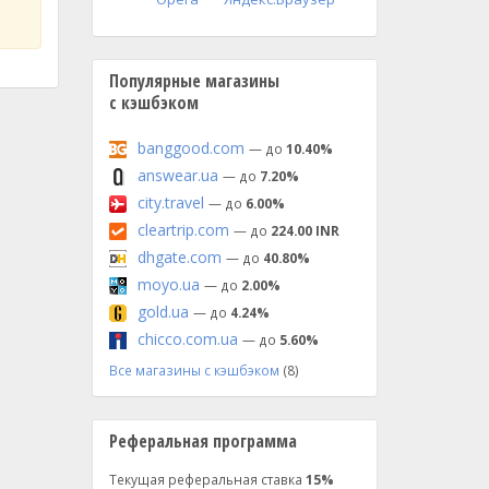
Популярные магазины
с кэшбэком
banggood.com
— до
10.40%
answear.ua
— до
7.20%
city.travel
— до
6.00%
cleartrip.com
— до
224.00 INR
dhgate.com
— до
40.80%
moyo.ua
— до
2.00%
gold.ua
— до
4.24%
chicco.com.ua
— до
5.60%
Все магазины с кэшбэком
(8)
Реферальная программа
Текущая реферальная ставка
15%