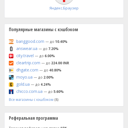
Яндекс.Браузер
Популярные магазины с кэшбэком
banggood.com
— до
10.40%
answear.ua
— до
7.20%
city.travel
— до
6.00%
cleartrip.com
— до
224.00 INR
dhgate.com
— до
40.80%
moyo.ua
— до
2.00%
gold.ua
— до
4.24%
chicco.com.ua
— до
5.60%
Все магазины с кэшбэком
(8)
Реферальная программа