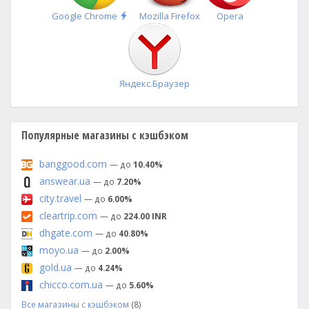
Быстрая
Google Chrome
Mozilla Firefox
Opera
установка
Яндекс.Браузер
Популярные магазины с кэшбэком
banggood.com
— до
10.40%
answear.ua
— до
7.20%
city.travel
— до
6.00%
cleartrip.com
— до
224.00 INR
dhgate.com
— до
40.80%
moyo.ua
— до
2.00%
gold.ua
— до
4.24%
chicco.com.ua
— до
5.60%
Все магазины с кэшбэком
(8)