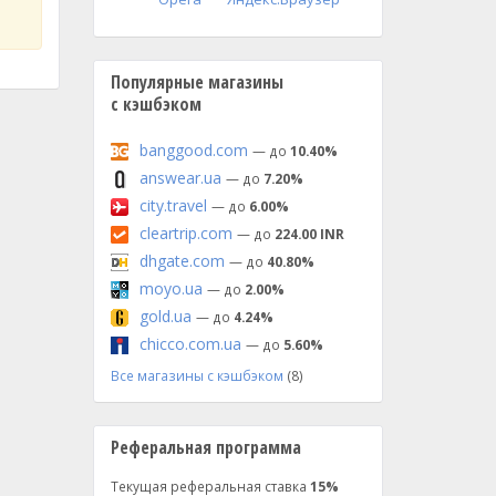
Популярные магазины
с кэшбэком
banggood.com
— до
10.40%
answear.ua
— до
7.20%
city.travel
— до
6.00%
cleartrip.com
— до
224.00 INR
dhgate.com
— до
40.80%
moyo.ua
— до
2.00%
gold.ua
— до
4.24%
chicco.com.ua
— до
5.60%
Все магазины с кэшбэком
(8)
Реферальная программа
Текущая реферальная ставка
15%