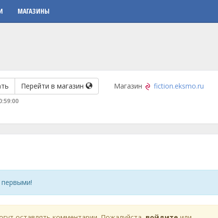
И
МАГАЗИНЫ
ать
Перейти в магазин
Магазин
fiction.eksmo.ru
0:59:00
 первыми!
огут оставлять комментарии. Пожалуйста,
войдите
или