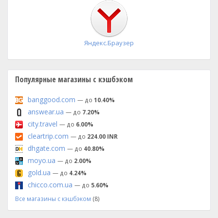
установка
Яндекс.Браузер
Популярные магазины с кэшбэком
banggood.com
— до
10.40%
answear.ua
— до
7.20%
city.travel
— до
6.00%
cleartrip.com
— до
224.00 INR
dhgate.com
— до
40.80%
moyo.ua
— до
2.00%
gold.ua
— до
4.24%
chicco.com.ua
— до
5.60%
Все магазины с кэшбэком
(8)