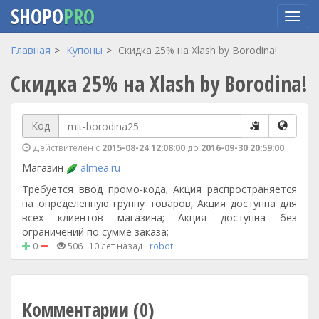
SHOPO
PRO
Перейти
Главная
Купоны
Скидка 25% на Xlash by Borodina!
к
Скидка 25% на Xlash by Borodina!
основному
содержанию
Код
Действителен с
2015-08-24 12:08:00
до
2016-09-30 20:59:00
Магазин
almea.ru
Требуется ввод промо-кода; Акция распространяется
на определенную группу товаров; Акция доступна для
всех клиентов магазина; Акция доступна без
ограничений по сумме заказа;
0
506
10 лет назад
robot
Комментарии (0)