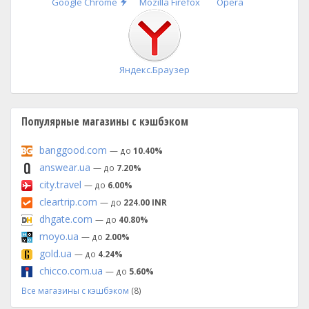
Быстрая
Google Chrome
Mozilla Firefox
Opera
установка
Яндекс.Браузер
Популярные магазины с кэшбэком
banggood.com
— до
10.40%
answear.ua
— до
7.20%
city.travel
— до
6.00%
cleartrip.com
— до
224.00 INR
dhgate.com
— до
40.80%
moyo.ua
— до
2.00%
gold.ua
— до
4.24%
chicco.com.ua
— до
5.60%
Все магазины с кэшбэком
(8)