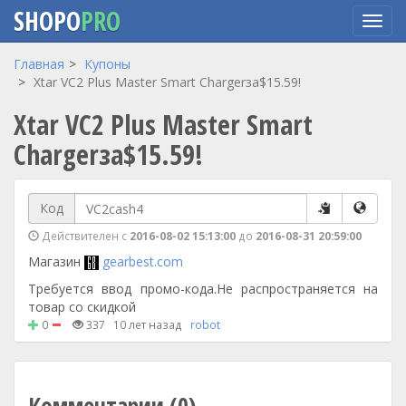
SHOPO
PRO
Перейти
Главная
Купоны
к
Xtar VC2 Plus Master Smart Chargerза$15.59!
основному
Xtar VC2 Plus Master Smart
содержанию
Chargerза$15.59!
Код
Действителен с
2016-08-02 15:13:00
до
2016-08-31 20:59:00
Магазин
gearbest.com
Требуется ввод промо-кода.Не распространяется на
товар со скидкой
0
337
10 лет назад
robot