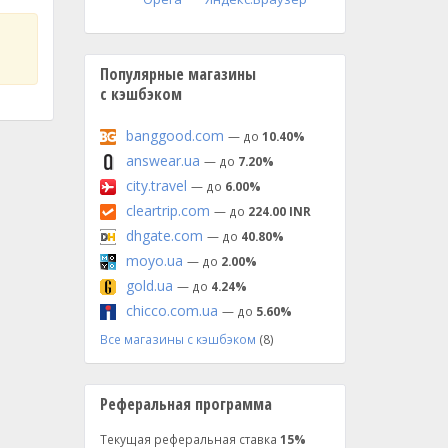
Популярные магазины
с кэшбэком
banggood.com
— до
10.40%
answear.ua
— до
7.20%
city.travel
— до
6.00%
cleartrip.com
— до
224.00 INR
dhgate.com
— до
40.80%
moyo.ua
— до
2.00%
gold.ua
— до
4.24%
chicco.com.ua
— до
5.60%
Все магазины с кэшбэком
(8)
Реферальная программа
Текущая реферальная ставка
15%