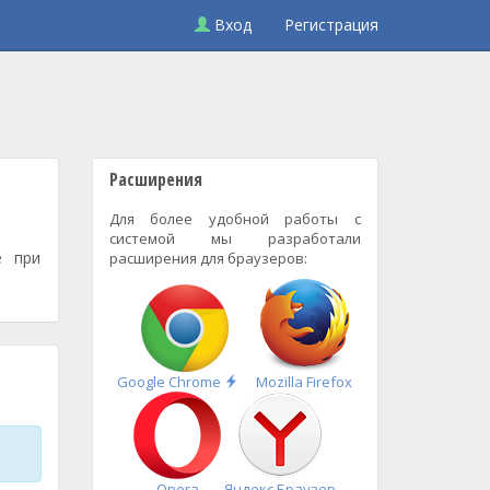
Вход
Регистрация
Расширения
Для более удобной работы с
системой мы разработали
е при
расширения для браузеров:
Быстрая
Google Chrome
Mozilla Firefox
установка
Opera
Яндекс.Браузер