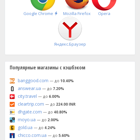
Быстрая
Google Chrome
Mozilla Firefox
Opera
установка
Яндекс.Браузер
Популярные магазины с кэшбэком
banggood.com
— до
10.40%
answear.ua
— до
7.20%
city.travel
— до
6.00%
cleartrip.com
— до
224.00 INR
dhgate.com
— до
40.80%
moyo.ua
— до
2.00%
gold.ua
— до
4.24%
chicco.com.ua
— до
5.60%