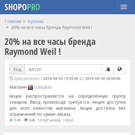
SHOPO
PRO
Перейти
Главная
Купоны
к
20% на все часы бренда Raymond Weil !
основному
20% на все часы бренда
содержанию
Raymond Weil !
Код
Действителен с
2016-08-02 15:55:00
до
2016-09-30 20:59:00
Магазин
consul.ru
Акция распространяется на определённую группу
товаров. Ввод промокода требуется. Акция доступна
для всех клиентов магазина. Акция доступна без
ограничений по сумме заказа.
0
346
10 лет назад
robot