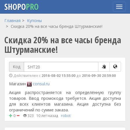
SHOPO
PRO
Перейти
Главная
Купоны
к
Скидка 20% на все часы бренда Штурманские!
основному
Скидка 20% на все часы бренда
содержанию
Штурманские!
Код
Действителен с
2016-08-02 15:55:00
до
2016-09-30 20:59:00
Магазин
consul.ru
Акция распространяется на определённую группу
товаров. Ввод промокода требуется. Акция доступна
для всех клиентов магазина. Акция доступна без
ограничений по сумме заказа.
0
323
10 лет назад
robot