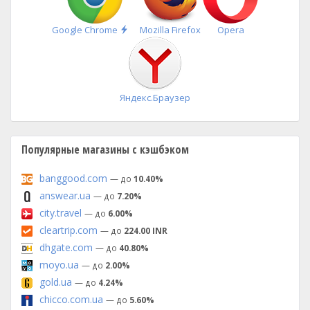
Быстрая
Google Chrome
Mozilla Firefox
Opera
установка
Яндекс.Браузер
Популярные магазины с кэшбэком
banggood.com
— до
10.40%
answear.ua
— до
7.20%
city.travel
— до
6.00%
cleartrip.com
— до
224.00 INR
dhgate.com
— до
40.80%
moyo.ua
— до
2.00%
gold.ua
— до
4.24%
chicco.com.ua
— до
5.60%