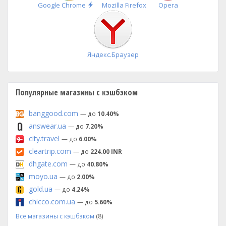
Быстрая
Google Chrome
Mozilla Firefox
Opera
установка
Яндекс.Браузер
Популярные магазины с кэшбэком
banggood.com
— до
10.40%
answear.ua
— до
7.20%
city.travel
— до
6.00%
cleartrip.com
— до
224.00 INR
dhgate.com
— до
40.80%
moyo.ua
— до
2.00%
gold.ua
— до
4.24%
chicco.com.ua
— до
5.60%
Все магазины с кэшбэком
(8)