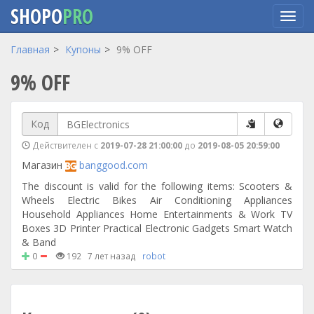
SHOPO
PRO
Перейти
Главная
Купоны
9% OFF
к
9% OFF
основному
содержанию
Код
Действителен с
2019-07-28 21:00:00
до
2019-08-05 20:59:00
Магазин
banggood.com
The discount is valid for the following items: Scooters &
Wheels Electric Bikes Air Conditioning Appliances
Household Appliances Home Entertainments & Work TV
Boxes 3D Printer Practical Electronic Gadgets Smart Watch
& Band
0
192
7 лет назад
robot