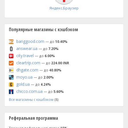
Яндекс.Браузер
Популярные магазины с кэшбэком
banggood.com
— до
10.40%
answear.ua
— до
7.20%
city.travel
— до
6.00%
cleartrip.com
— до
224.00 INR
dhgate.com
— до
40.80%
moyo.ua
— до
2.00%
gold.ua
— до
4.24%
chicco.com.ua
— до
5.60%
Все магазины с кэшбэком
(8)
Реферальная программа