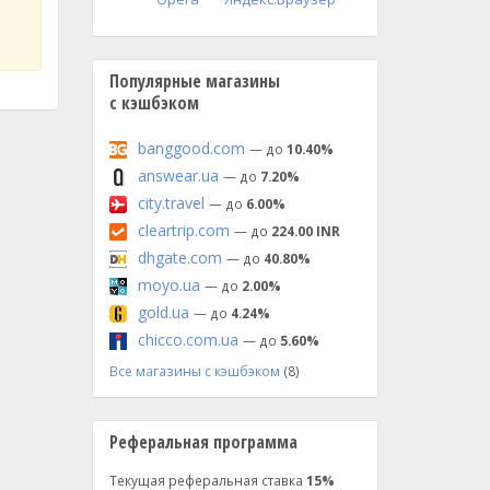
Популярные магазины
с кэшбэком
banggood.com
— до
10.40%
answear.ua
— до
7.20%
city.travel
— до
6.00%
cleartrip.com
— до
224.00 INR
dhgate.com
— до
40.80%
moyo.ua
— до
2.00%
gold.ua
— до
4.24%
chicco.com.ua
— до
5.60%
Все магазины с кэшбэком
(8)
Реферальная программа
Текущая реферальная ставка
15%