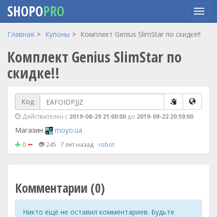
SHOPO
PRO
Перейти
Главная
Купоны
Комплект Genius SlimStar по скидке!!
к
Комплект Genius SlimStar по
основному
содержанию
скидке!!
Код
Действителен с
2019-08-29 21:00:00
до
2019-09-22 20:59:00
Магазин
moyo.ua
0
245
7 лет назад
robot
Комментарии (0)
Никто ещё не оставил комментариев. Будьте