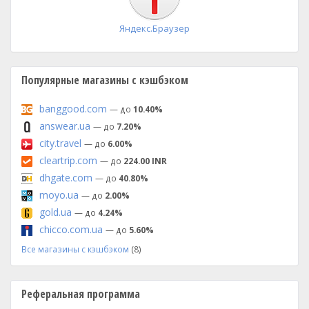
Яндекс.Браузер
Популярные магазины с кэшбэком
banggood.com
— до
10.40%
answear.ua
— до
7.20%
city.travel
— до
6.00%
cleartrip.com
— до
224.00 INR
dhgate.com
— до
40.80%
moyo.ua
— до
2.00%
gold.ua
— до
4.24%
chicco.com.ua
— до
5.60%
Все магазины с кэшбэком
(8)
Реферальная программа