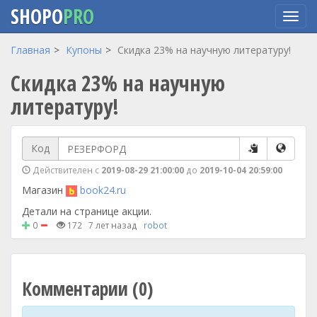
SHOPO
PRO
Перейти
Главная
Купоны
Скидка 23% на научную литературу!
к
Скидка 23% на научную
основному
содержанию
литературу!
Код
Действителен с
2019-08-29 21:00:00
до
2019-10-04 20:59:00
Магазин
book24.ru
Детали на странице акции.
0
172
7 лет назад
robot
Комментарии (0)