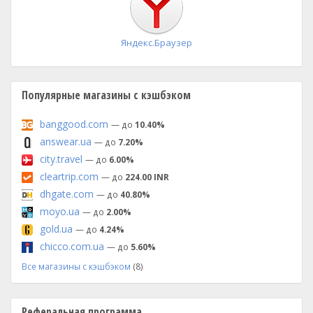
Яндекс.Браузер
Популярные магазины с кэшбэком
banggood.com
— до
10.40%
answear.ua
— до
7.20%
city.travel
— до
6.00%
cleartrip.com
— до
224.00 INR
dhgate.com
— до
40.80%
moyo.ua
— до
2.00%
gold.ua
— до
4.24%
chicco.com.ua
— до
5.60%
Все магазины с кэшбэком
(8)
Реферальная программа