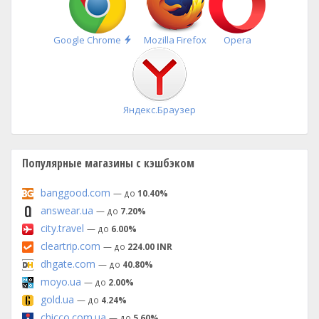
Быстрая
Google Chrome
Mozilla Firefox
Opera
установка
Яндекс.Браузер
Популярные магазины с кэшбэком
banggood.com
— до
10.40%
answear.ua
— до
7.20%
city.travel
— до
6.00%
cleartrip.com
— до
224.00 INR
dhgate.com
— до
40.80%
moyo.ua
— до
2.00%
gold.ua
— до
4.24%
chicco.com.ua
— до
5.60%