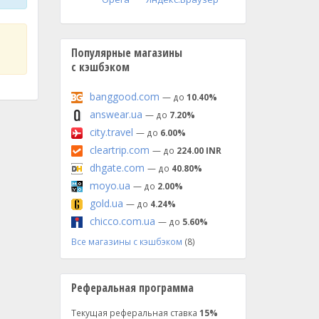
Популярные магазины
с кэшбэком
banggood.com
— до
10.40%
answear.ua
— до
7.20%
city.travel
— до
6.00%
cleartrip.com
— до
224.00 INR
dhgate.com
— до
40.80%
moyo.ua
— до
2.00%
gold.ua
— до
4.24%
chicco.com.ua
— до
5.60%
Все магазины с кэшбэком
(8)
Реферальная программа
Текущая реферальная ставка
15%