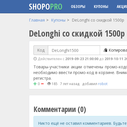
SHOPO
PRO
ОБЗОРЫ
КУПОНЫ
АКЦИ
Перейти к основному содержанию
Главная
Купоны
DeLonghi со скидкой 1500р
DeLonghi со скидкой 1500р
Код
Копиров
Действителен с
2019-09-23 21:00:00
до
2019-10-11 2
Товары-участники акции отмечены промо-кодо
необходимо ввести промо-код в корзине. Вним
регистра.
0
185
7 лет назад
добавил
robot
Комментарии (0)
Никто ещё не оставил комментариев. Будьте