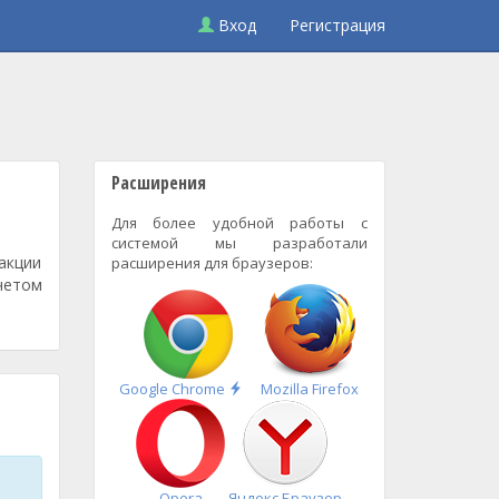
Вход
Регистрация
Расширения
Для более удобной работы с
системой мы разработали
акции
расширения для браузеров:
четом
Быстрая
Google Chrome
Mozilla Firefox
установка
Opera
Яндекс.Браузер