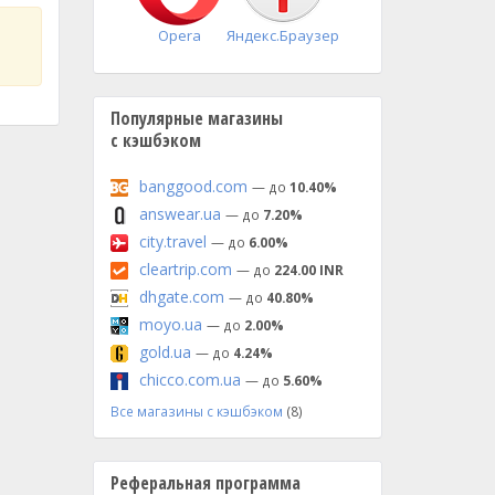
Opera
Яндекс.Браузер
Популярные магазины
с кэшбэком
banggood.com
— до
10.40%
answear.ua
— до
7.20%
city.travel
— до
6.00%
cleartrip.com
— до
224.00 INR
dhgate.com
— до
40.80%
moyo.ua
— до
2.00%
gold.ua
— до
4.24%
chicco.com.ua
— до
5.60%
Все магазины с кэшбэком
(8)
Реферальная программа