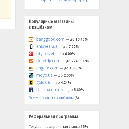
Популярные магазины
с кэшбэком
banggood.com
— до
10.40%
answear.ua
— до
7.20%
city.travel
— до
6.00%
cleartrip.com
— до
224.00 INR
dhgate.com
— до
40.80%
moyo.ua
— до
2.00%
gold.ua
— до
4.24%
chicco.com.ua
— до
5.60%
Все магазины с кэшбэком
(8)
Реферальная программа
Текущая реферальная ставка
15%