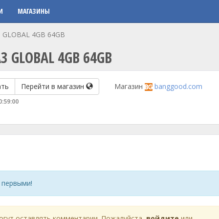
И
МАГАЗИНЫ
 A3 GLOBAL 4GB 64GB
A3 GLOBAL 4GB 64GB
ать
Перейти в магазин
Магазин
banggood.com
0:59:00
 первыми!
огут оставлять комментарии. Пожалуйста,
войдите
или