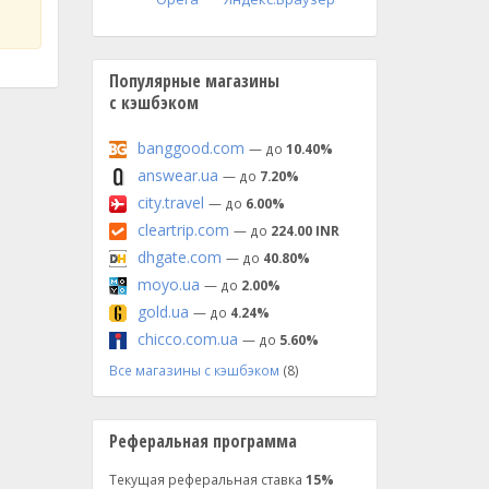
Популярные магазины
с кэшбэком
banggood.com
— до
10.40%
answear.ua
— до
7.20%
city.travel
— до
6.00%
cleartrip.com
— до
224.00 INR
dhgate.com
— до
40.80%
moyo.ua
— до
2.00%
gold.ua
— до
4.24%
chicco.com.ua
— до
5.60%
Все магазины с кэшбэком
(8)
Реферальная программа
Текущая реферальная ставка
15%