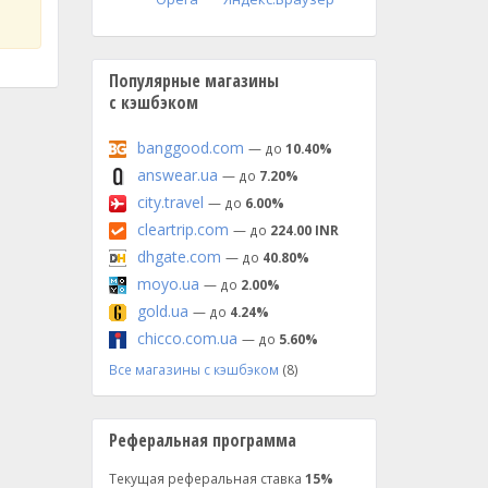
Популярные магазины
с кэшбэком
banggood.com
— до
10.40%
answear.ua
— до
7.20%
city.travel
— до
6.00%
cleartrip.com
— до
224.00 INR
dhgate.com
— до
40.80%
moyo.ua
— до
2.00%
gold.ua
— до
4.24%
chicco.com.ua
— до
5.60%
Все магазины с кэшбэком
(8)
Реферальная программа
Текущая реферальная ставка
15%