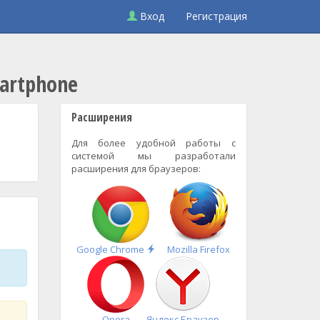
Вход
Регистрация
martphone
Расширения
Для более удобной работы с
системой мы разработали
расширения для браузеров:
Быстрая
Google Chrome
Mozilla Firefox
установка
Opera
Яндекс.Браузер