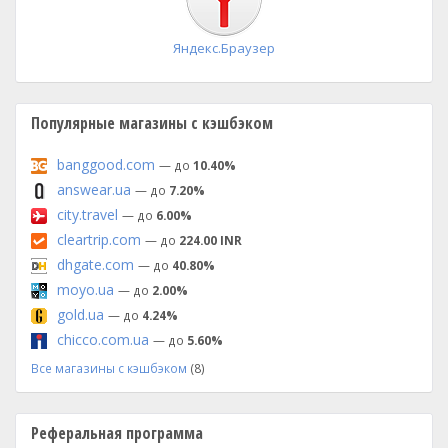
Яндекс.Браузер
Популярные магазины с кэшбэком
banggood.com
— до
10.40%
answear.ua
— до
7.20%
city.travel
— до
6.00%
cleartrip.com
— до
224.00 INR
dhgate.com
— до
40.80%
moyo.ua
— до
2.00%
gold.ua
— до
4.24%
chicco.com.ua
— до
5.60%
Все магазины с кэшбэком
(8)
Реферальная программа