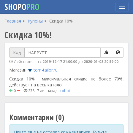
SHOPO
PRO
Перейти
Главная
Купоны
Скидка 10%!
к
Скидка 10%!
основному
содержанию
Код
Действителен с
2019-12-17 21:00:00
до
2020-01-08 20:59:00
Магазин
tom-tailor.ru
Скидка 10% . максимальная скидка не более 70%,
действует на весь каталог.
0
238
7 лет назад
robot
Комментарии (0)
Никто ещё не оставил комментариев. Будьте