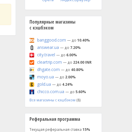
Популярные магазины
с кэшбэком
banggood.com
— до
10.40%
answear.ua
— до
7.20%
city.travel
— до
6.00%
cleartrip.com
— до
224.00 INR
dhgate.com
— до
40.80%
moyo.ua
— до
2.00%
gold.ua
— до
4.24%
chicco.com.ua
— до
5.60%
Все магазины с кэшбэком
(8)
Реферальная программа
Текущая реферальная ставка
15%