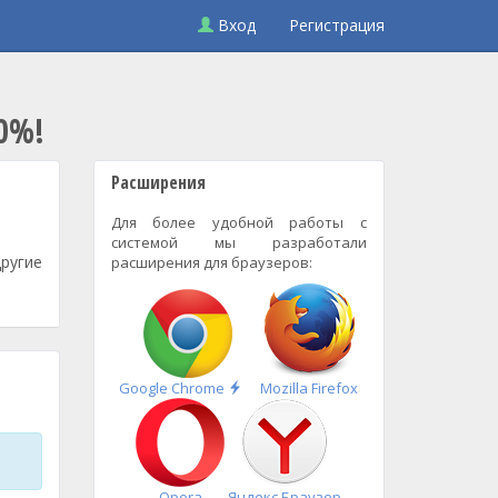
Вход
Регистрация
0%!
Расширения
Для более удобной работы с
системой мы разработали
ругие
расширения для браузеров:
Быстрая
Google Chrome
Mozilla Firefox
установка
Opera
Яндекс.Браузер