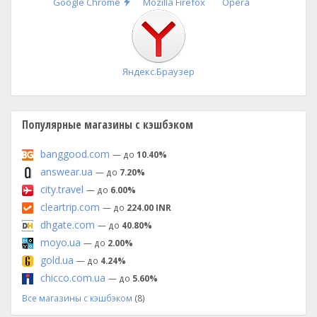
Быстрая
Google Chrome
Mozilla Firefox
Opera
установка
Яндекс.Браузер
Популярные магазины с кэшбэком
banggood.com
— до
10.40%
answear.ua
— до
7.20%
city.travel
— до
6.00%
cleartrip.com
— до
224.00 INR
dhgate.com
— до
40.80%
moyo.ua
— до
2.00%
gold.ua
— до
4.24%
chicco.com.ua
— до
5.60%
Все магазины с кэшбэком
(8)