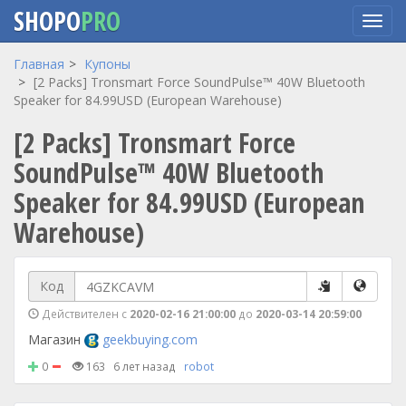
SHOPO
PRO
Перейти
Главная
Купоны
к
[2 Packs] Tronsmart Force SoundPulse™ 40W Bluetooth
основному
Speaker for 84.99USD (European Warehouse)
содержанию
[2 Packs] Tronsmart Force
SoundPulse™ 40W Bluetooth
Speaker for 84.99USD (European
Warehouse)
Код
Действителен с
2020-02-16 21:00:00
до
2020-03-14 20:59:00
Магазин
geekbuying.com
0
163
6 лет назад
robot