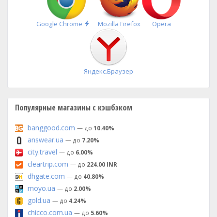
Быстрая
Google Chrome
Mozilla Firefox
Opera
установка
Яндекс.Браузер
Популярные магазины с кэшбэком
banggood.com
— до
10.40%
answear.ua
— до
7.20%
city.travel
— до
6.00%
cleartrip.com
— до
224.00 INR
dhgate.com
— до
40.80%
moyo.ua
— до
2.00%
gold.ua
— до
4.24%
chicco.com.ua
— до
5.60%