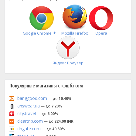
Быстрая
Google Chrome
Mozilla Firefox
Opera
установка
Яндекс.Браузер
Популярные магазины с кэшбэком
banggood.com
— до
10.40%
answear.ua
— до
7.20%
city.travel
— до
6.00%
cleartrip.com
— до
224.00 INR
dhgate.com
— до
40.80%