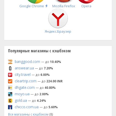
Быстрая
Google Chrome
Mozilla Firefox
Opera
установка
Яндекс.Браузер
Популярные магазины с кэшбэком
banggood.com
— до
10.40%
answear.ua
— до
7.20%
city.travel
— до
6.00%
cleartrip.com
— до
224.00 INR
dhgate.com
— до
40.80%
moyo.ua
— до
2.00%
gold.ua
— до
4.24%
chicco.com.ua
— до
5.60%
Все магазины с кэшбэком
(8)