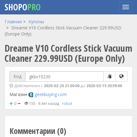
SHOPO
PRO
Перейти
Главная
Купоны
к
Dreame V10 Cordless Stick Vacuum Cleaner 229.99USD
основному
(Europe Only)
содержанию
Dreame V10 Cordless Stick Vacuum
Cleaner 229.99USD (Europe Only)
Код
Действителен с
2020-02-25 21:00:00
до
2020-03-15 20:59:00
Магазин
geekbuying.com
0
155
6 лет назад
robot
Комментарии (0)