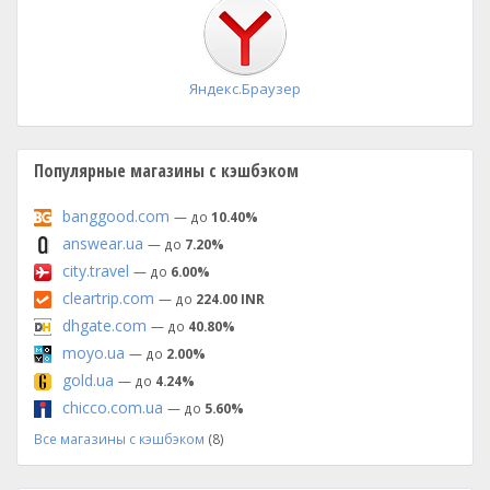
установка
Яндекс.Браузер
Популярные магазины с кэшбэком
banggood.com
— до
10.40%
answear.ua
— до
7.20%
city.travel
— до
6.00%
cleartrip.com
— до
224.00 INR
dhgate.com
— до
40.80%
moyo.ua
— до
2.00%
gold.ua
— до
4.24%
chicco.com.ua
— до
5.60%
Все магазины с кэшбэком
(8)