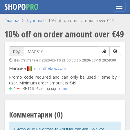
SHOPO
PRO
Перейти
Главная
Купоны
10% off on order amount over €49
к
10% off on order amount over €49
основному
содержанию
Код
Действителен с
2020-03-10 21:00:00
до
2020-03-19 20:59:00
Магазин
miniinthebox.com
Promo code required and can only be used 1 time by 1
user. Minimum order amount is €49
0
176
6 лет назад
robot
Комментарии (0)
Никто ещё не оставил комментариев. Будьте