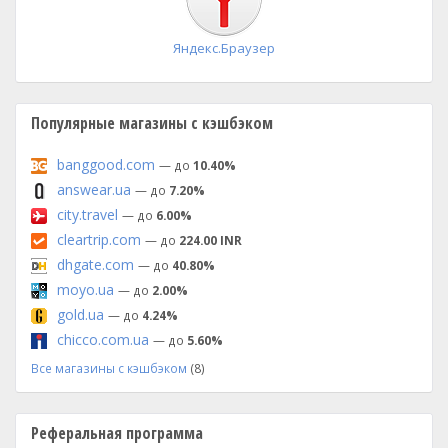
Яндекс.Браузер
Популярные магазины с кэшбэком
banggood.com
— до
10.40%
answear.ua
— до
7.20%
city.travel
— до
6.00%
cleartrip.com
— до
224.00 INR
dhgate.com
— до
40.80%
moyo.ua
— до
2.00%
gold.ua
— до
4.24%
chicco.com.ua
— до
5.60%
Все магазины с кэшбэком
(8)
Реферальная программа