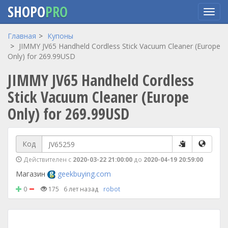
SHOPO
PRO
Перейти
Главная
Купоны
к
JIMMY JV65 Handheld Cordless Stick Vacuum Cleaner (Europe
основному
Only) for 269.99USD
содержанию
JIMMY JV65 Handheld Cordless
Stick Vacuum Cleaner (Europe
Only) for 269.99USD
Код
Действителен с
2020-03-22 21:00:00
до
2020-04-19 20:59:00
Магазин
geekbuying.com
0
175
6 лет назад
robot