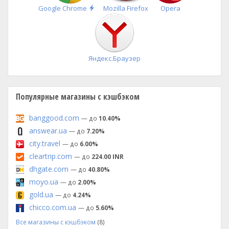
Быстрая
Google Chrome
Mozilla Firefox
Opera
установка
Яндекс.Браузер
Популярные магазины с кэшбэком
banggood.com
— до
10.40%
answear.ua
— до
7.20%
city.travel
— до
6.00%
cleartrip.com
— до
224.00 INR
dhgate.com
— до
40.80%
moyo.ua
— до
2.00%
gold.ua
— до
4.24%
chicco.com.ua
— до
5.60%
Все магазины с кэшбэком
(8)