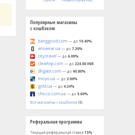
Популярные магазины
с кэшбэком
banggood.com
— до
10.40%
answear.ua
— до
7.20%
city.travel
— до
6.00%
cleartrip.com
— до
224.00 INR
dhgate.com
— до
40.80%
moyo.ua
— до
2.00%
gold.ua
— до
4.24%
chicco.com.ua
— до
5.60%
Все магазины с кэшбэком
(8)
Реферальная программа
Текущая реферальная ставка
15%