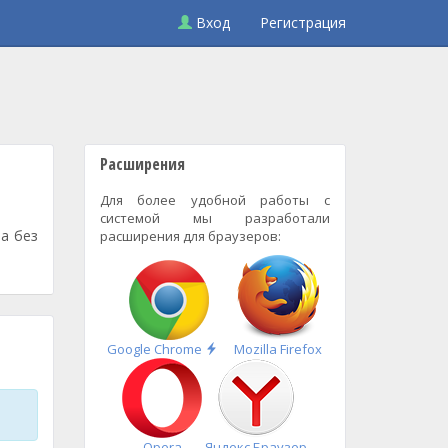
Вход
Регистрация
Расширения
Для более удобной работы с
системой мы разработали
на без
расширения для браузеров:
Быстрая
Google Chrome
Mozilla Firefox
установка
Opera
Яндекс.Браузер