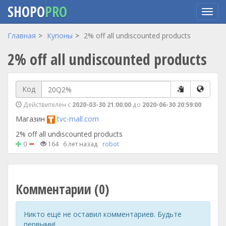
SHOPO
PRO
Перейти
Главная
Купоны
2% off all undiscounted products
к
2% off all undiscounted products
основному
содержанию
Код
Действителен с
2020-03-30 21:00:00
до
2020-06-30 20:59:00
Магазин
tvc-mall.com
2% off all undiscounted products
0
164
6 лет назад
robot
Комментарии (0)
Никто ещё не оставил комментариев. Будьте
первыми!