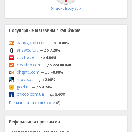
Яндекс.Браузер
Популярные магазины с кэшбэком
banggood.com
— до
10.40%
answear.ua
— до
7.20%
city.travel
— до
6.00%
cleartrip.com
— до
224.00 INR
dhgate.com
— до
40.80%
moyo.ua
— до
2.00%
gold.ua
— до
4.24%
chicco.com.ua
— до
5.60%
Все магазины с кэшбэком
(8)
Реферальная программа