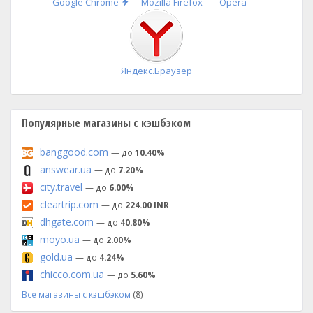
Быстрая
Google Chrome
Mozilla Firefox
Opera
установка
Яндекс.Браузер
Популярные магазины с кэшбэком
banggood.com
— до
10.40%
answear.ua
— до
7.20%
city.travel
— до
6.00%
cleartrip.com
— до
224.00 INR
dhgate.com
— до
40.80%
moyo.ua
— до
2.00%
gold.ua
— до
4.24%
chicco.com.ua
— до
5.60%
Все магазины с кэшбэком
(8)