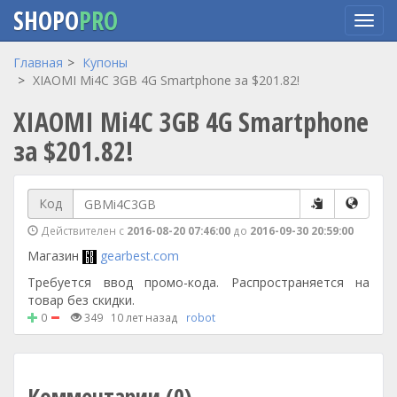
SHOPO
PRO
Перейти
Главная
Купоны
к
XIAOMI Mi4C 3GB 4G Smartphone за $201.82!
основному
XIAOMI Mi4C 3GB 4G Smartphone
содержанию
за $201.82!
Код
Действителен с
2016-08-20 07:46:00
до
2016-09-30 20:59:00
Магазин
gearbest.com
Требуется ввод промо-кода. Распространяется на
товар без скидки.
0
349
10 лет назад
robot