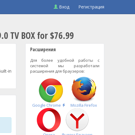
Вход
Регистрация
.0 TV BOX for $76.99
Расширения
Для более удобной работы с
системой мы разработали
ilt-in
расширения для браузеров:
Быстрая
Google Chrome
Mozilla Firefox
установка
Opera
Яндекс.Браузер