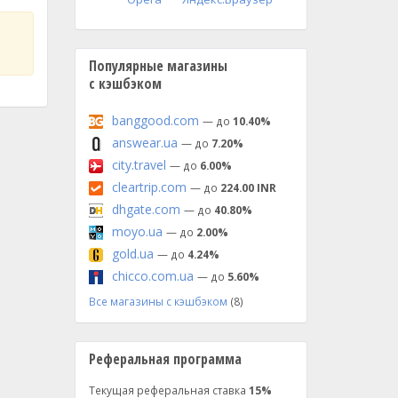
Популярные магазины
с кэшбэком
banggood.com
— до
10.40%
answear.ua
— до
7.20%
city.travel
— до
6.00%
cleartrip.com
— до
224.00 INR
dhgate.com
— до
40.80%
moyo.ua
— до
2.00%
gold.ua
— до
4.24%
chicco.com.ua
— до
5.60%
Все магазины с кэшбэком
(8)
Реферальная программа
Текущая реферальная ставка
15%