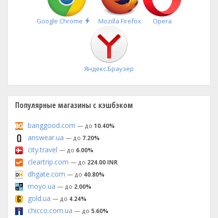
Быстрая
Google Chrome
Mozilla Firefox
Opera
установка
Яндекс.Браузер
Популярные магазины с кэшбэком
banggood.com
— до
10.40%
answear.ua
— до
7.20%
city.travel
— до
6.00%
cleartrip.com
— до
224.00 INR
dhgate.com
— до
40.80%
moyo.ua
— до
2.00%
gold.ua
— до
4.24%
chicco.com.ua
— до
5.60%