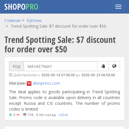
SHOPO
PRO
Перейти
Главная
Купоны
к
Trend Spotting Sale: $7 discount for order over $50
основному
Trend Spotting Sale: $7 discount
содержанию
for order over $50
Код
Действителен с
2020-05-18 07:00:00
до
2020-05-23 06:59:00
Магазин
aliexpress.com
The deal applies to goods participating in Trend Spotting
Sale. Promo code is available upon delivery in all countries
except Russia and CIS countries. The number of promo
codes is limited.
0
158
6 лет назад
robot