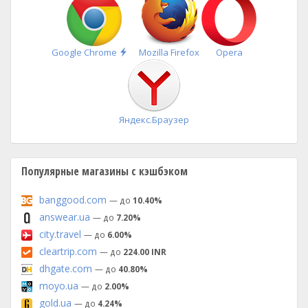
Быстрая
Google Chrome
Mozilla Firefox
Opera
установка
Яндекс.Браузер
Популярные магазины с кэшбэком
banggood.com
— до
10.40%
answear.ua
— до
7.20%
city.travel
— до
6.00%
cleartrip.com
— до
224.00 INR
dhgate.com
— до
40.80%
moyo.ua
— до
2.00%
gold.ua
— до
4.24%