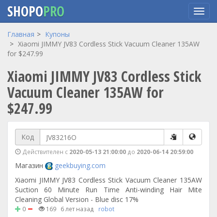
SHOPO
PRO
Перейти
Главная
Купоны
к
Xiaomi JIMMY JV83 Cordless Stick Vacuum Cleaner 135AW
основному
for $247.99
содержанию
Xiaomi JIMMY JV83 Cordless Stick
Vacuum Cleaner 135AW for
$247.99
Код
Действителен с
2020-05-13 21:00:00
до
2020-06-14 20:59:00
Магазин
geekbuying.com
Xiaomi JIMMY JV83 Cordless Stick Vacuum Cleaner 135AW
Suction 60 Minute Run Time Anti-winding Hair Mite
Cleaning Global Version - Blue disc 17%
0
169
6 лет назад
robot