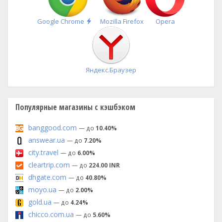
Быстрая
Google Chrome
Mozilla Firefox
Opera
установка
Яндекс.Браузер
Популярные магазины с кэшбэком
banggood.com
— до
10.40%
answear.ua
— до
7.20%
city.travel
— до
6.00%
cleartrip.com
— до
224.00 INR
dhgate.com
— до
40.80%
moyo.ua
— до
2.00%
gold.ua
— до
4.24%
chicco.com.ua
— до
5.60%