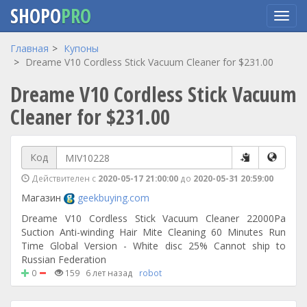
SHOPO
PRO
Перейти
Главная
Купоны
к
Dreame V10 Cordless Stick Vacuum Cleaner for $231.00
основному
Dreame V10 Cordless Stick Vacuum
содержанию
Cleaner for $231.00
Код
Действителен с
2020-05-17 21:00:00
до
2020-05-31 20:59:00
Магазин
geekbuying.com
Dreame V10 Cordless Stick Vacuum Cleaner 22000Pa
Suction Anti-winding Hair Mite Cleaning 60 Minutes Run
Time Global Version - White disc 25% Cannot ship to
Russian Federation
0
159
6 лет назад
robot