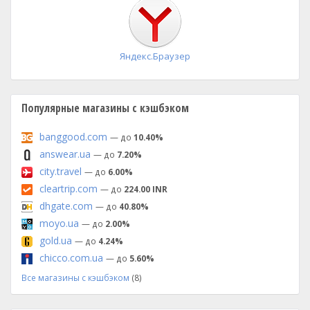
установка
Яндекс.Браузер
Популярные магазины с кэшбэком
banggood.com
— до
10.40%
answear.ua
— до
7.20%
city.travel
— до
6.00%
cleartrip.com
— до
224.00 INR
dhgate.com
— до
40.80%
moyo.ua
— до
2.00%
gold.ua
— до
4.24%
chicco.com.ua
— до
5.60%
Все магазины с кэшбэком
(8)