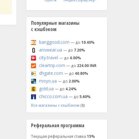
Популярные магазины
с кэшбэком
banggood.com
— до
10.40%
answear.ua
— до
7.20%
city.travel
— до
6.00%
cleartrip.com
— до
224.00 INR
dhgate.com
— до
40.80%
moyo.ua
— до
2.00%
gold.ua
— до
4.24%
chicco.com.ua
— до
5.60%
Все магазины с кэшбэком
(8)
Реферальная программа
Текущая реферальная ставка
15%